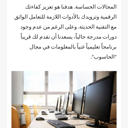
المجالات الحساسة. هدفنا هو تعزيز كفاءتك
الرقمية وتزويدك بالأدوات اللازمة للتعامل الواثق
مع التقنية الحديثة. وعلى الرغم من عدم وجود
دورات مدرجة حالياً، يسعدنا أن نقدم لك قريباً
برنامجاً تعليمياً غنياً بالمعلومات في مجال
”الحاسوب“.