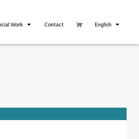
cial Work
Contact
English