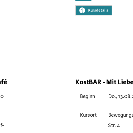
Kursdetails
afé
KostBAR - Mit Lieb
00
Beginn
Do., 13.08.
Kursort
Bewegungs
af-
Str. 4