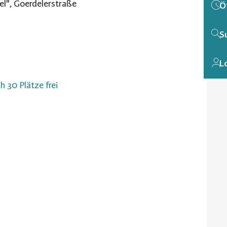
el", Goerdelerstraße
Ö
S
L
h 30 Plätze frei