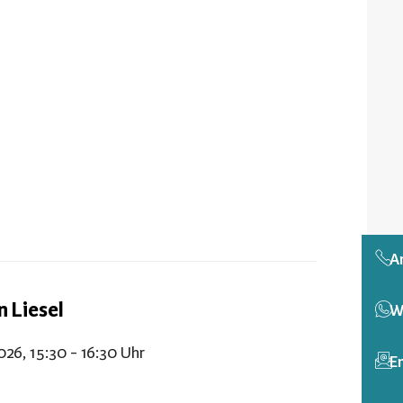
A
n Liesel
W
2026, 15:30 - 16:30 Uhr
E