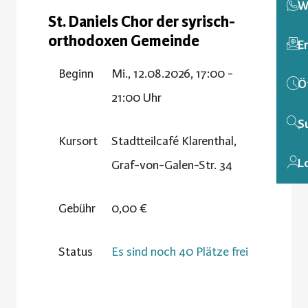
W
St. Daniels Chor der syrisch-
orthodoxen Gemeinde
E
Beginn
Mi., 12.08.2026, 17:00 -
Ö
21:00 Uhr
S
Kursort
Stadtteilcafé Klarenthal,
L
Graf-von-Galen-Str. 34
Gebühr
0,00 €
Status
Es sind noch 40 Plätze frei