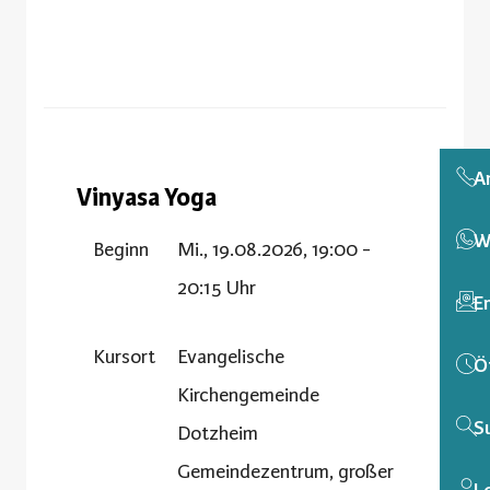
A
Vinyasa Yoga
W
Beginn
Mi., 19.08.2026, 19:00 -
20:15 Uhr
E
Kursort
Evangelische
Ö
Kirchengemeinde
S
Dotzheim
Gemeindezentrum, großer