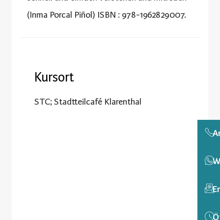
(Inma Porcal Piñol) ISBN : 978-1962829007.
Kursort
STC; Stadtteilcafé Klarenthal
A
W
E
Ö