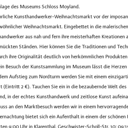
nlage des Museums Schloss Moyland.
hrliche Kunsthandwerker-Weihnachtsmarkt vor der imposante
wöhnlicher Weihnachtsmarkt. Eingebettet in die malerische
andwerker aus nah und fern ihre meisterhaften Kreationen a
ückten Ständen. Hier können Sie die Traditionen und Tech
urch ihre Originalität deutlich von herkömmlichen Produkte
in Besuch der Kunstsammlung im Museum lässt die Herzen a
em Aufstieg zum Nordturm werden Sie mit einem einzigart
t (Eintritt 2 €). Tauchen Sie ein in die bezaubernde Welt
d, in der echtes Kunsthandwerk und zeitlose Kunst aufeinan
uss an den Marktbesuch werden wir in einem hervorragende
ernachtung bietet sich ein Aufenthalt in einem der schönen 
ten 9:00 Uhr in Klarenthal, Geschwister-Scholl-Str. 10; 09: