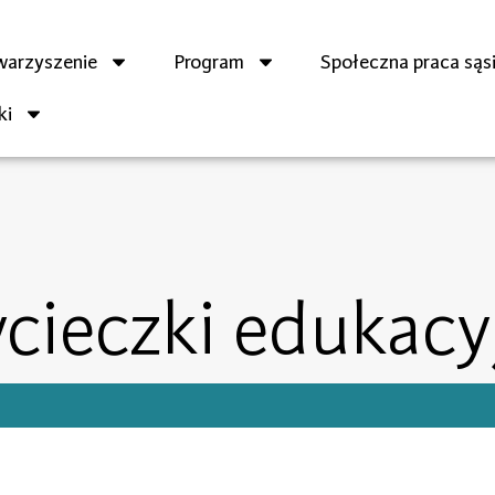
warzyszenie
Program
Społeczna praca sąs
ki
cieczki edukacy