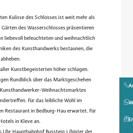
n Kulisse des Schlosses ist weit mehr als
n Gärten des Wasserschlosses präsentieren
n liebevoll beleuchteten und weihnachtlich
niken des Kunsthandwerks bestaunen, die
n abheben.
ller Kunstbegeisterten höher schlagen.
igen Rundblick über das Marktgeschehen
A
 des Kunsthandwerker-Weihnachtsmarktes
dertreffen. Für das leibliche Wohl im
W
n Restaurant in Bedburg-Hau erwartet. Für
E
Hotels in Kleve an.
15 Uhr Hauptbahnhof Bussteig 1 (hinter der