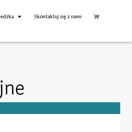
iedzka
Skontaktuj się z nami
jne