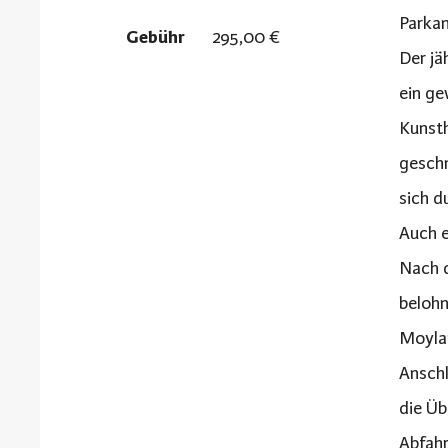
Parka
Gebühr
295,00 €
Der jä
ein ge
Kunsth
geschm
sich d
Auch e
Nach d
belohn
Moylan
Anschl
die Üb
Abfahr