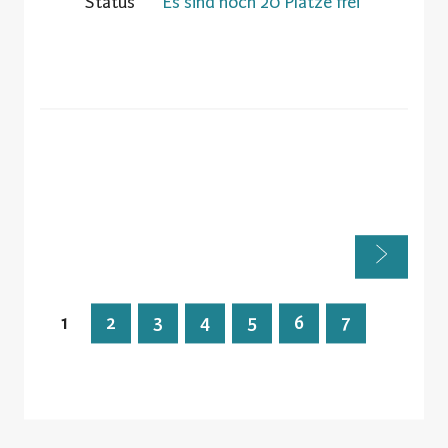
Status
Es sind noch 20 Plätze frei
1
2
3
4
5
6
7