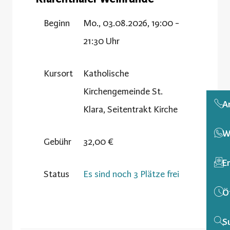
Beginn
Mo., 03.08.2026, 19:00 -
21:30 Uhr
Kursort
Katholische
Kirchengemeinde St.
A
Klara, Seitentrakt Kirche
W
Gebühr
32,00 €
E
Status
Es sind noch 3 Plätze frei
Ö
S