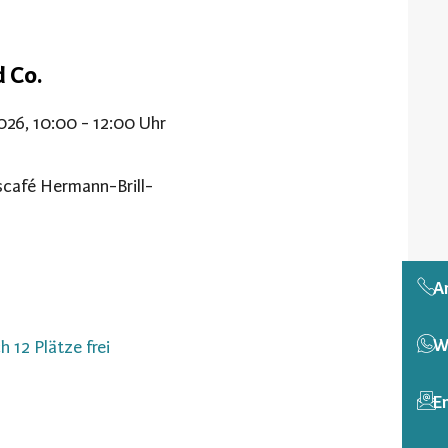
d Co.
2026, 10:00 - 12:00 Uhr
café Hermann-Brill-
A
W
h 12 Plätze frei
E