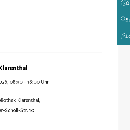
Ö
S
L
 Klarenthal
2026, 08:30 - 18:00 Uhr
bliothek Klarenthal,
r-Scholl-Str. 10