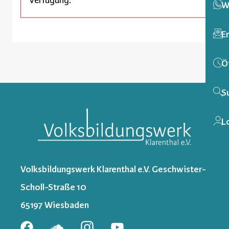
W
E
Ö
S
L
Volksbildungswerk Klarenthal e.V. Geschwister-
Scholl-Straße 10
65197 Wiesbaden