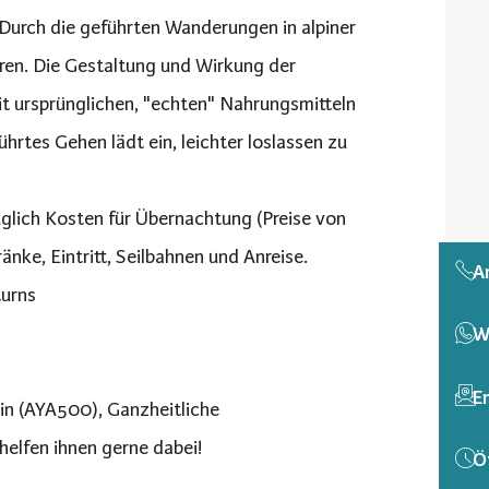
Durch die geführten Wanderungen in alpiner
ren. Die Gestaltung und Wirkung der
t ursprünglichen, "echten" Nahrungsmitteln
rtes Gehen lädt ein, leichter loslassen zu
glich Kosten für Übernachtung (Preise von
ränke, Eintritt, Seilbahnen und Anreise.
A
turns
W
E
rin (AYA500), Ganzheitliche
helfen ihnen gerne dabei!
Ö