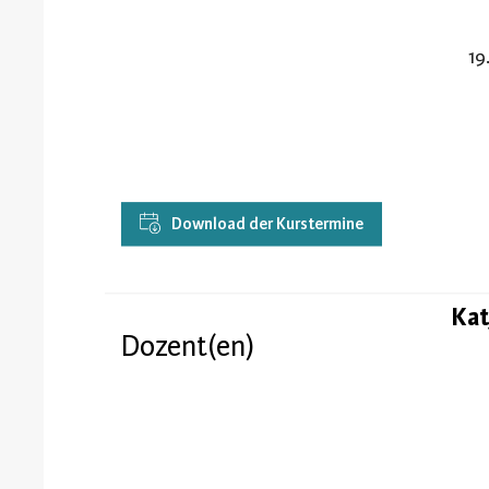
19
Download der Kurstermine
Kat
Dozent(en)