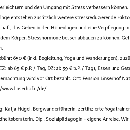
 erleichtern und den Umgang mit Stress verbessern können. 
age entstehen zusätzlich weitere stressreduzierende Fakto
haft, das Gehen in den Höhenlagen und eine Verpflegung mi
 dem Körper, Stresshormone besser abbauen zu können. Gefüh
n.
bühr: 650 € (inkl. Begleitung, Yoga und Wanderungen), zuzü
EZ: ab 65 € p.P. / Tag, DZ: ab 59 € p.P. / Tag), Essen und Get
ernachtung wird vor Ort bezahlt. Ort: Pension Linserhof Na
//www.linserhof.it/de/
g: Katja Hügel, Bergwanderführerin, zertifizierte Yogatraine
heitsberaterin, Dipl. Sozialpädagogin - eigene Anreise. Wir 