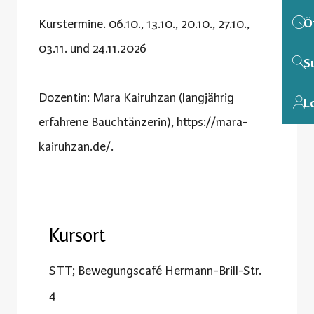
Ö
Kurstermine. 06.10., 13.10., 20.10., 27.10.,
03.11. und 24.11.2026
S
Dozentin: Mara Kairuhzan (langjährig
L
erfahrene Bauchtänzerin), https://mara-
kairuhzan.de/.
Kursort
STT; Bewegungscafé Hermann-Brill-Str.
4