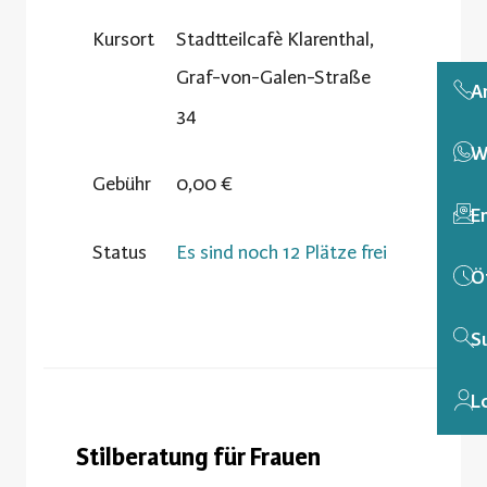
Kursort
Stadtteilcafè Klarenthal,
Graf-von-Galen-Straße
A
34
W
Gebühr
0,00 €
E
Status
Es sind noch 12 Plätze frei
Ö
S
L
Stilberatung für Frauen