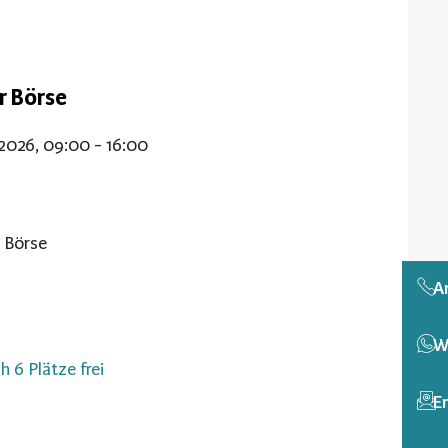
er Börse
.2026, 09:00 - 16:00
r Börse
A
W
h 6 Plätze frei
E