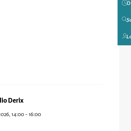
Ö
S
L
dio Derix
2026, 14:00 - 16:00