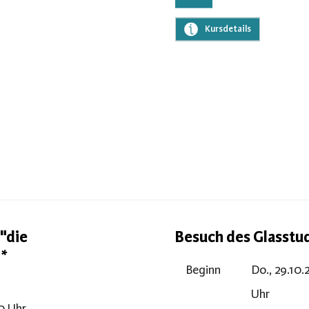
Kursdetails
"die
Besuch des Glasstu
T*
Beginn
Do., 29.10.
Uhr
00 Uhr