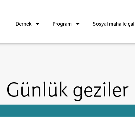
Dernek
Program
Sosyal mahalle çal
Günlük geziler