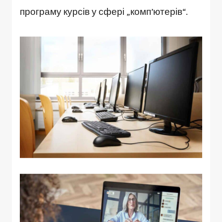
програму курсів у сфері „комп’ютерів“.