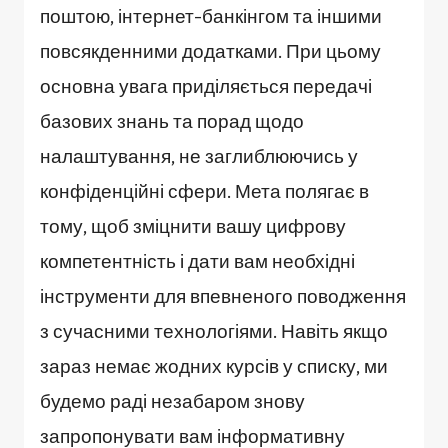
поштою, інтернет-банкінгом та іншими
повсякденними додатками. При цьому
основна увага приділяється передачі
базових знань та порад щодо
налаштування, не заглиблюючись у
конфіденційні сфери. Мета полягає в
тому, щоб зміцнити вашу цифрову
компетентність і дати вам необхідні
інструменти для впевненого поводження
з сучасними технологіями. Навіть якщо
зараз немає жодних курсів у списку, ми
будемо раді незабаром знову
запропонувати вам інформативну