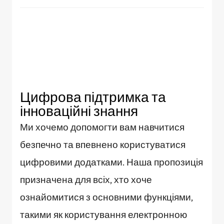
Цифрова підтримка та
інноваційні знання
Ми хочемо допомогти вам навчитися
безпечно та впевнено користуватися
цифровими додатками. Наша пропозиція
призначена для всіх, хто хоче
ознайомитися з основними функціями,
такими як користування електронною