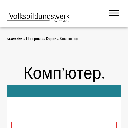
Startseite
»
Програма
»
Курси
»
Комп’ютер.
Комп’ютер.