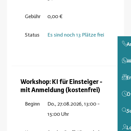
Gebühr
0,00 €
Status
Es sind noch 13 Plätze frei
A
W
E
Workshop: KI für Einsteiger -
mit Anmeldung (kostenfrei)
Ö
Beginn
Do., 27.08.2026, 13:00 -
S
15:00 Uhr
L