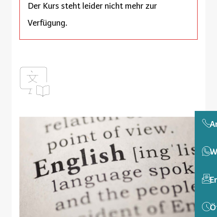
Der Kurs steht leider nicht mehr zur
Verfügung.
A
W
E
Ö