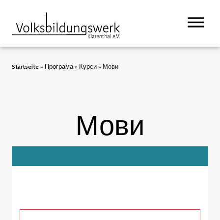
Startseite
»
Програма
»
Курси
»
Мови
Мови