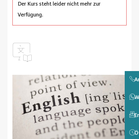
Der Kurs steht leider nicht mehr zur
Verfügung.
A
W
E
Ö