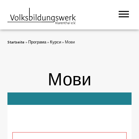
Startseite
»
Програма
»
Курси
»
Мови
Мови