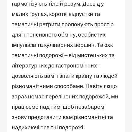
гармонізують тіло й розум. Досвід у
малих групах, короткі відпустки та
тематичні ретрити пропонують простір
для інтенсивного обміну, особистих
імпульсів та кулінарних вершин. Також
тематичні подорожі – від мистецьких та
літературних до гастрономічних –
дозволяють вам пізнати країну та людей
різноманітними способами. Навіть якщо
зараз немає перелічених подорожей, ми
працюємо над тим, щоб незабаром
знову представити вам різноманітні та
надихаючі освітні подорожі.