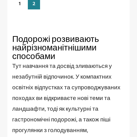
1
2
Подорожі розвивають
найрізноманітнішими
способами
Тут навчання та досвід зливаються у
незабутній відпочинок. У компактних
освітніх відпустках та супроводжуваних
походах ви відкриваєте нові теми та
ландшафти, тоді як культурні та
гастрономічні подорожі, а також піші
прогулянки з голодуванням,