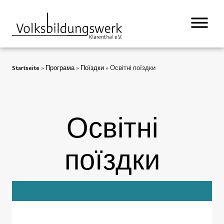
Startseite
»
Програма
»
Поїздки
»
Освітні поїздки
Освітні
поїздки