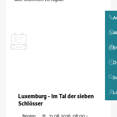
A
W
E
Ö
S
L
Luxemburg - Im Tal der sieben
Schlösser
Beginn
Fr., 21.08.2026, 08:00 -