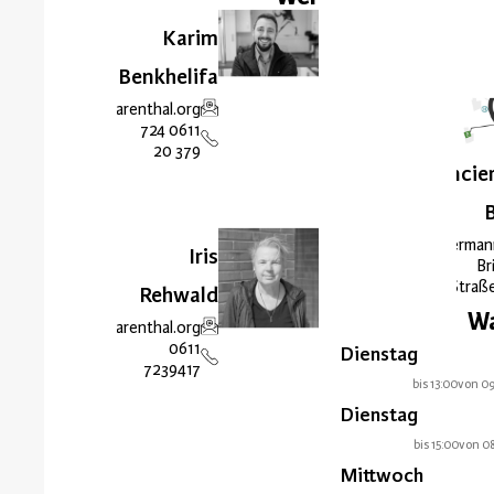
Karim
Benkhelifa
im.benkhelifa@klarenthal.org
0611 724
379 20
Concie
Herman
Iris
Bri
Straß
Rehwald
W
concierge@klarenthal.org
0611
Dienstag
7239417
bis 13:00
von 0
Dienstag
bis 15:00
von 0
Mittwoch