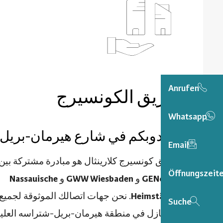
Anrufen
فريق الكونسيرج
Whatsapp
مندوبكم في شارع هيرمان-بريل
Email
فريق كونسيرج كلارينثال هو مبادرة مشتركة بين
Öffnungszeit
GENo50
و
GWW Wiesbaden
و
Nassauische
Heimstätte
. نحن جهات اتصالك الموثوقة لجميع
Suche
المنازل في منطقة هيرمان-بريل-شتراسه العليا