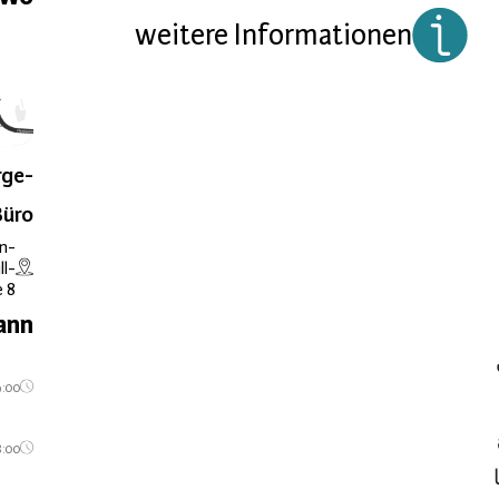
weitere Informationen
rge-
Büro
n-
ll-
e 8
ann
9:00
8:00