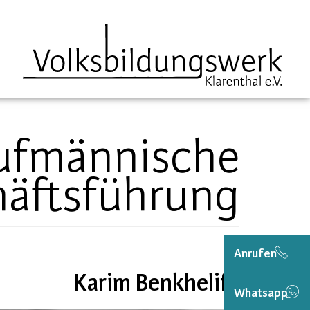
springen
ufmännische
äftsführung
Anrufen
Karim Benkhelifa
Whatsapp