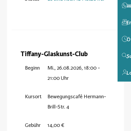
W
E
Ö
Tiffany-Glaskunst-Club
S
Beginn
Mi., 26.08.2026, 18:00 -
L
21:00 Uhr
Kursort
Bewegungscafé Hermann-
Brill-Str. 4
Gebühr
14,00 €