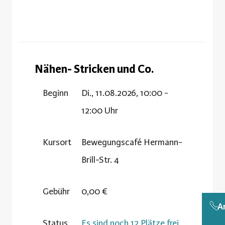
Nähen- Stricken und Co.
Beginn
Di., 11.08.2026, 10:00 -
12:00 Uhr
Kursort
Bewegungscafé Hermann-
Brill-Str. 4
Gebühr
0,00 €
A
Status
Es sind noch 12 Plätze frei