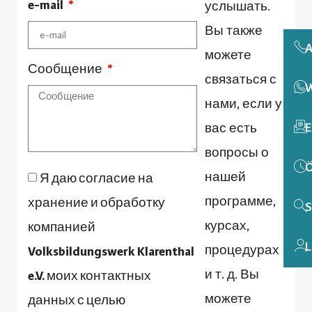
e-mail
услышать.
Вы также
A
можете
Сообщение
связаться с
W
нами, если у
E
вас есть
вопросы о
Ö
нашей
Я даю согласие на
программе,
хранение и обработку
S
курсах,
компанией
L
процедурах
Volksbildungswerk Klarenthal
и т. д. Вы
e.V. моих контактных
можете
данных с целью