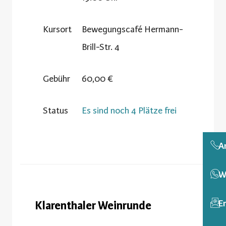
Kursort
Bewegungscafé Hermann-
Brill-Str. 4
Gebühr
60,00 €
Status
Es sind noch 4 Plätze frei
A
W
E
Klarenthaler Weinrunde