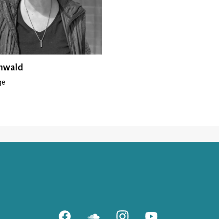
ehwald
ge