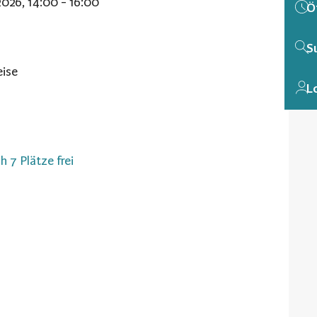
2026, 14:00 - 16:00
Ö
S
eise
L
h 7 Plätze frei