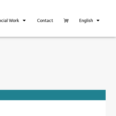
cial Work
Contact
English