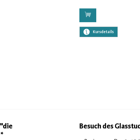
Kursdetails
"die
Besuch des Glasstu
T*