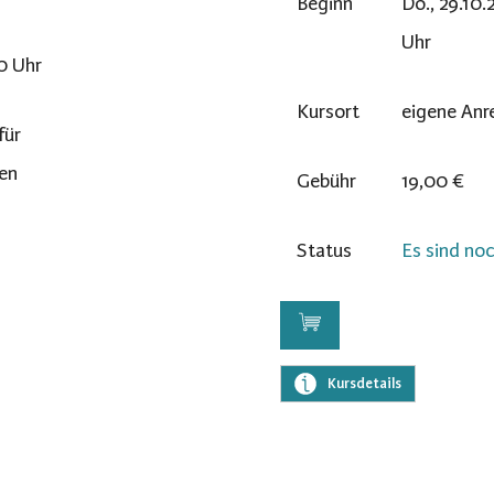
Beginn
Do., 29.10.
Uhr
00 Uhr
Kursort
eigene Anr
für
en
Gebühr
19,00 €
Status
Es sind noc
Kursdetails