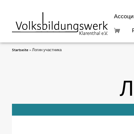
содержимому
Ассоци
Startseite
»
Логин участника
Л