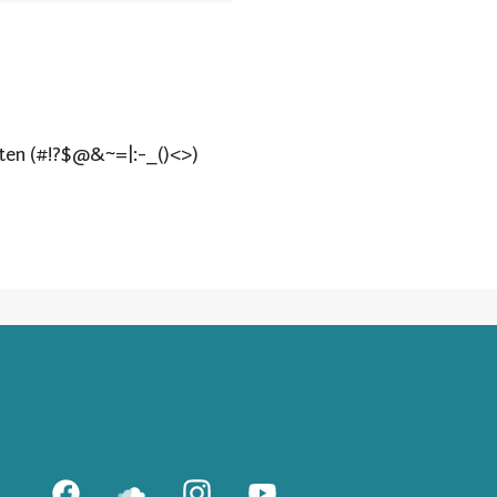
lten (#!?$@&~=|:-_()<>)