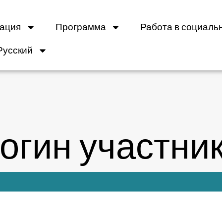
ация
Программа
Работа в социаль
Русский
огин участни