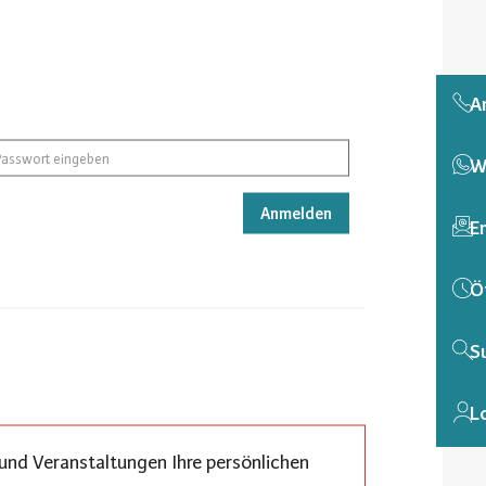
A
W
Anmelden
E
Ö
S
L
 und Veranstaltungen Ihre persönlichen