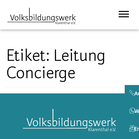
springen
Etiket:
Leitung
Concierge
A
W
E