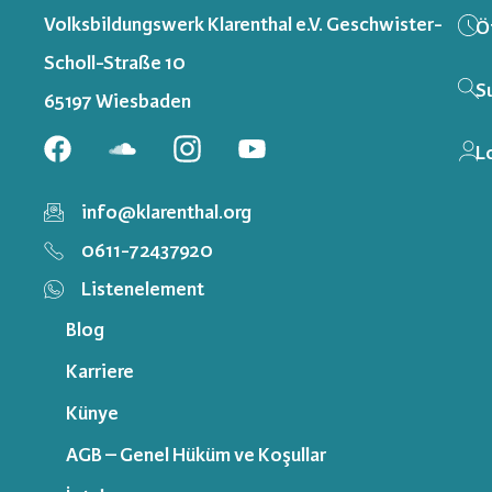
Volksbildungswerk Klarenthal e.V. Geschwister-
Ö
Scholl-Straße 10
S
65197 Wiesbaden
L
info@klarenthal.org
0611-72437920
Listenelement
Blog
Karriere
Künye
AGB – Genel Hüküm ve Koşullar