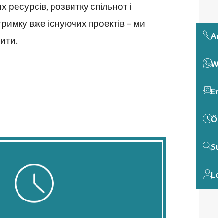
 ресурсів, розвитку спільнот і
тримку вже існуючих проектів – ми
A
ити.
W
E
Ö
S
L