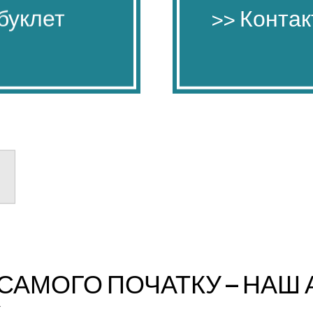
буклет
буклет
>> Контак
>> Контак
я
З САМОГО ПОЧАТКУ – НА