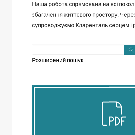
Наша робота спрямована на всі поколін
збагачення життєвого простору. Через 
супроводжуємо Кларенталь серцем і ро
П
Розширений пошук