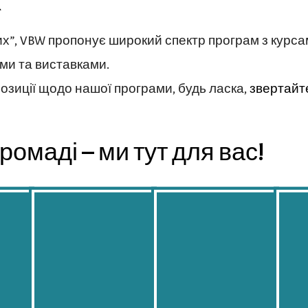
К
их”, VBW пропонує широкий спектр програм з курс
ми та виставками.
озиції щодо нашої програми, будь ласка,
звертайт
ромаді – ми тут для вас!