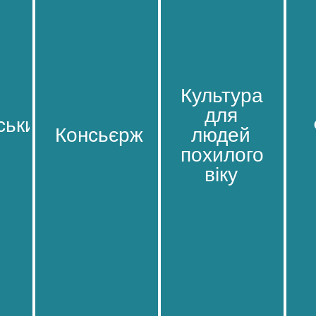
Культура
Культура
для
для
ський
ський
Консьєрж
Консьєрж
людей
людей
похилого
похилого
віку
віку