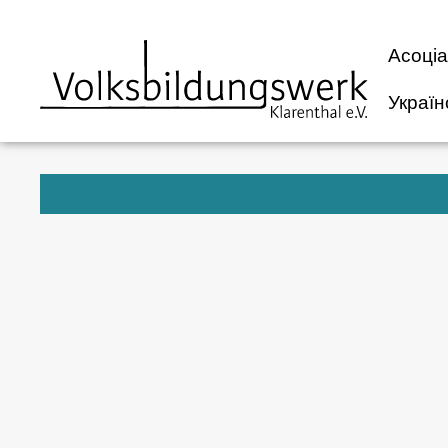
вмісту
Асоціа
Україн