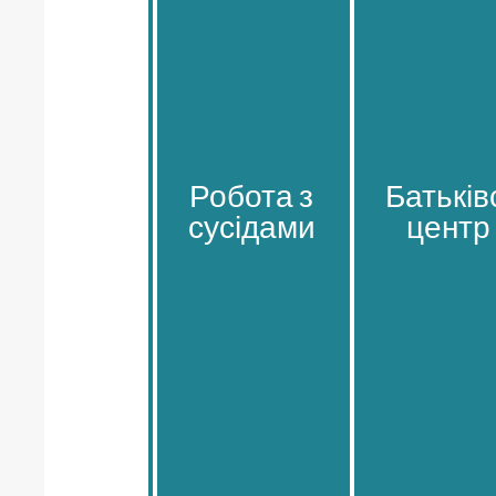
Робота з
Робота з
Батьків
Батьків
сусідами
сусідами
центр
центр