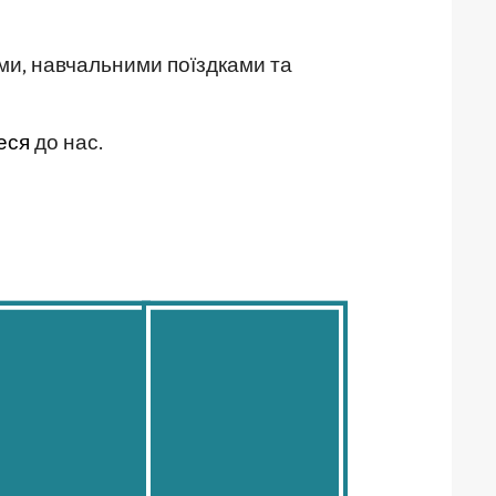
ами, навчальними поїздками та
еся
до нас.