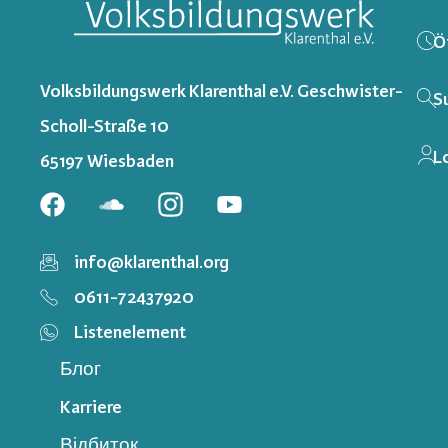
Ö
Volksbildungswerk Klarenthal e.V. Geschwister-
S
Scholl-Straße 10
L
65197 Wiesbaden
info@klarenthal.org
0611-72437920
Listenelement
Блог
Karriere
Відбиток