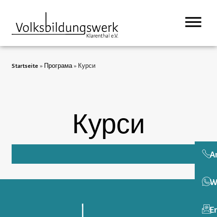
вмісту
Startseite
»
Програма
»
Курси
Курси
A
W
E