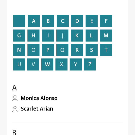
A
B
C
D
E
F
G
H
I
J
K
L
M
N
O
P
Q
R
S
T
U
V
W
X
Y
Z
A
Monica Alonso
Scarlet Arian
B