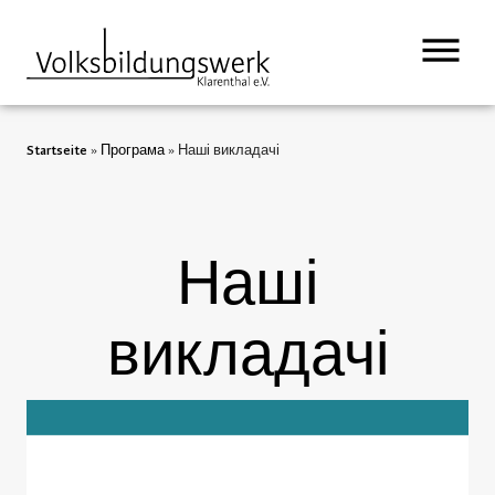
вмісту
Startseite
»
Програма
»
Наші викладачі
Наші
викладачі