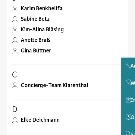
Karim Benkhelifa
Sabine Betz
Kim-Alina Bläsing
Anette Braß
Gina Büttner
A
C
W
Concierge-Team Klarenthal
E
D
Ö
Elke Deichmann
S