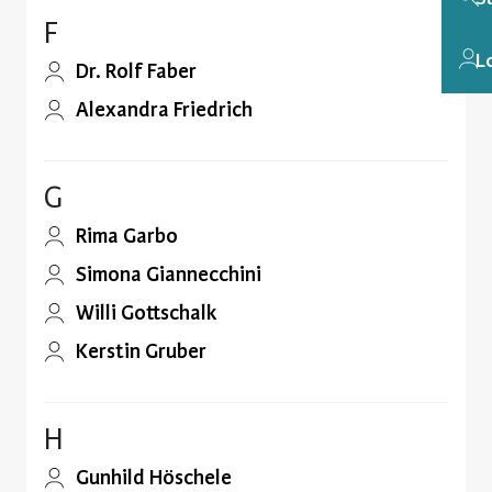
F
L
Dr. Rolf Faber
Alexandra Friedrich
G
Rima Garbo
Simona Giannecchini
Willi Gottschalk
Kerstin Gruber
H
Gunhild Höschele