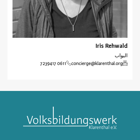
Iris Rehwald
البواب
0611 7239417
concierge@klarenthal.org