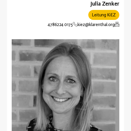
Julia Zenker
Leitung KiEZ
0175 4786224
kiez@klarenthal.org