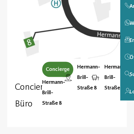
A
W
E
Ö
Hermann-
Hermann-
Concierge
S
Brill-
Brill-
Hermann-
Concierge-
Straße 8
Straße
L
Brill-
Büro
Straße 8