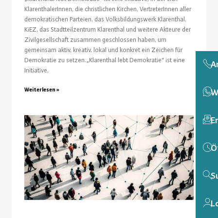
KlarenthalerInnen, die christlichen Kirchen, VertreterInnen aller
demokratischen Parteien, das Volksbildungswerk Klarenthal,
KiEZ, das Stadtteilzentrum Klarenthal und weitere Akteure der
Zivilgesellschaft zusammen geschlossen haben, um
gemeinsam aktiv, kreativ, lokal und konkret ein Zeichen für
Demokratie zu setzen.„Klarenthal lebt Demokratie“ ist eine
A
Initiative,
Weiterlesen »
W
E
Ö
S
L