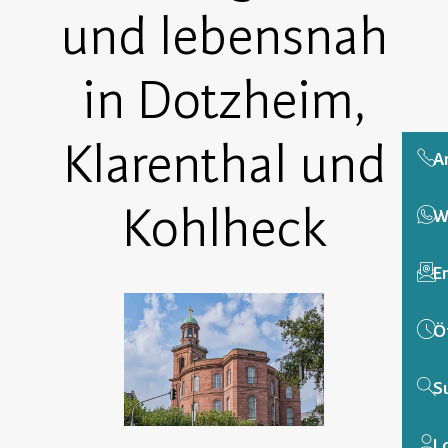
und lebensnah
in Dotzheim,
Klarenthal und
A
Kohlheck
W
E
Ö
S
L