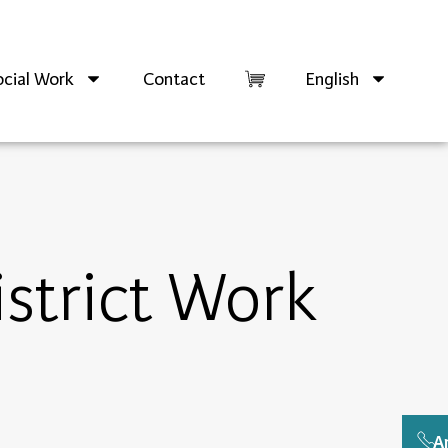
cial Work
Contact
English
istrict Work
A