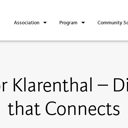
Association
Program
Community So
r Klarenthal – D
that Connects