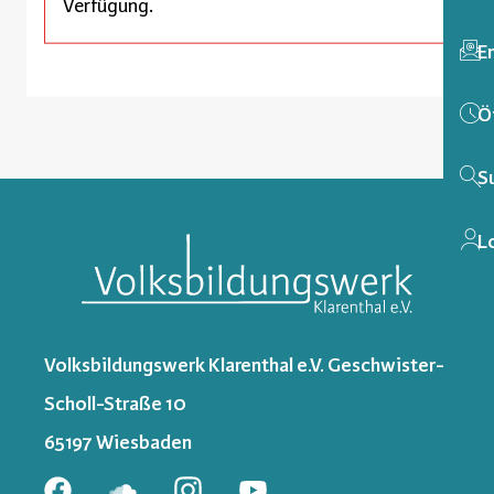
Verfügung.
E
Ö
S
L
Volksbildungswerk Klarenthal e.V. Geschwister-
Scholl-Straße 10
65197 Wiesbaden