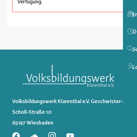
Verfügung.
E
Ö
S
L
Volksbildungswerk Klarenthal e.V. Geschwister-
Scholl-Straße 10
65197 Wiesbaden