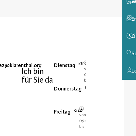
W
E
Ö
S
KiEZ
ez@klarenthal.org
Dienstag
von
Ich bin
L
09:00
für Sie da
bis 15:00
KiEZ
Donnerstag
von
09:00
bis 13:00
KiEZ
Freitag
von
09:00
bis 15:00