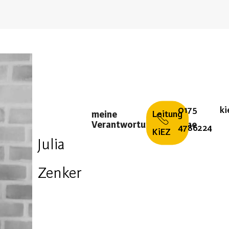
0175
ki
Leitung
meine
Verantwortungsbereiche
4786224
KiEZ
Julia
Zenker