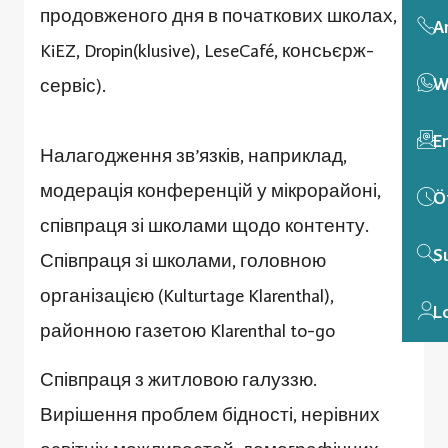
продовженого дня в початкових школах,
A
KiEZ, Dropin(klusive), LeseCafé, консьєрж-
W
сервіс).
E
Налагодження зв’язків, наприклад,
модерація конференцій у мікрорайоні,
Ö
співпраця зі школами щодо контенту.
S
Співпраця зі школами, головною
організацією (Kulturtage Klarenthal),
L
районною газетою Klarenthal to-go
Співпраця з житловою галуззю.
Вирішення проблем бідності, нерівних