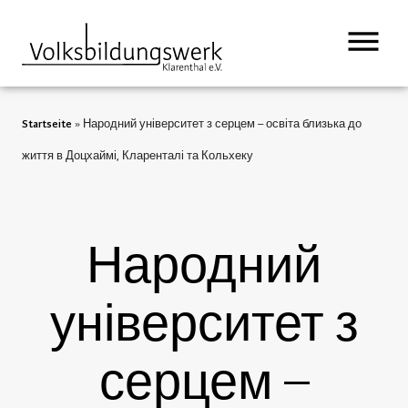
вмісту
Startseite
»
Народний університет з серцем – освіта близька до
життя в Доцхаймі, Кларенталі та Кольхеку
Народний
університет з
серцем –