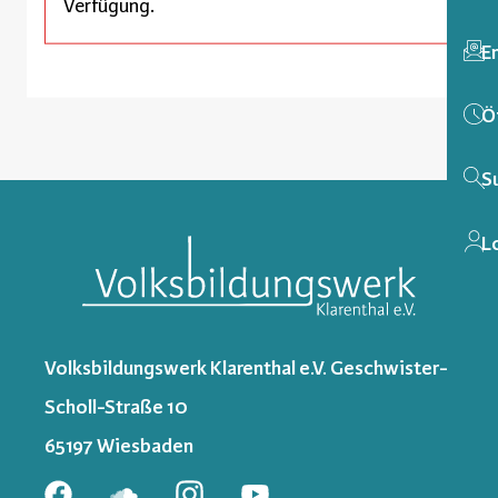
Verfügung.
E
Ö
S
L
Volksbildungswerk Klarenthal e.V. Geschwister-
Scholl-Straße 10
65197 Wiesbaden