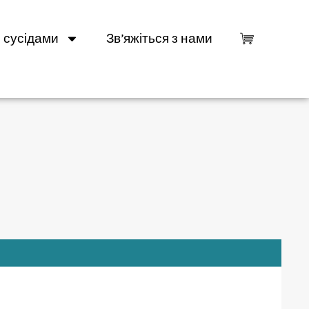
 сусідами
Зв’яжіться з нами