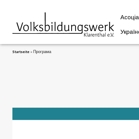
Асоціа
Україн
Startseite
»
Програма