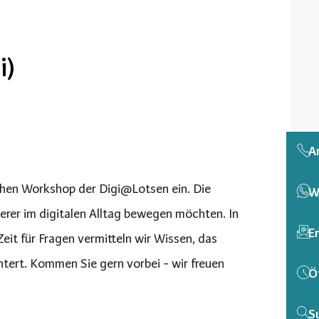
i)
A
ichen Workshop der Digi@Lotsen ein. Die
W
erer im digitalen Alltag bewegen möchten. In
E
eit für Fragen vermitteln wir Wissen, das
ert. Kommen Sie gern vorbei - wir freuen
Ö
S