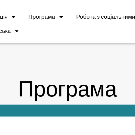
ція
Програма
Робота з соціальними
ська
Програма