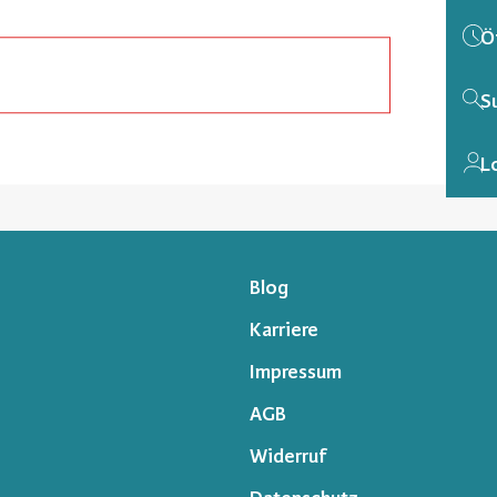
Ö
S
L
Blog
Karriere
Impressum
AGB
Widerruf